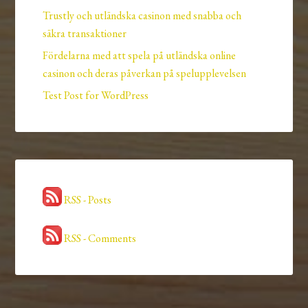
Trustly och utländska casinon med snabba och
säkra transaktioner
Fördelarna med att spela på utländska online
casinon och deras påverkan på spelupplevelsen
Test Post for WordPress
RSS - Posts
RSS - Comments