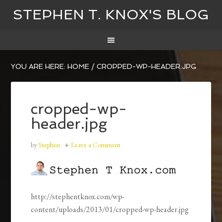
STEPHEN T. KNOX'S BLOG
YOU ARE HERE:
HOME
/
CROPPED-WP-HEADER.JPG
cropped-wp-
header.jpg
by
Stephen
Leave a Comment
http://stephentknox.com/wp-
content/uploads/2013/01/cropped-wp-header.jpg